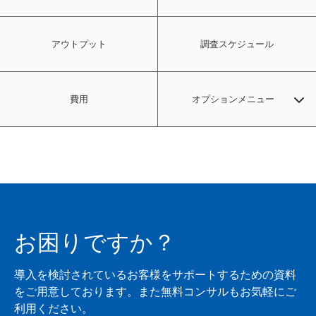
アウトプット
調査スケジュール
費用
オプションメニュー
クリエイティブ詳細調査
動画強制視聴調査
お困りですか？
自社サイトとのアクセスログクロス分析
導入を検討されているお客様をサポートするための資料
エリア拡大
をご用意しております。また無料コンサルもお気軽にご
利用ください。