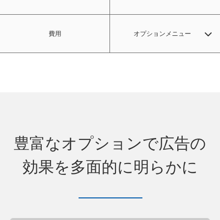
費用
オプションメニュー
クリエイティブ詳細調査
動画強制視聴調査
自社サイトとのアクセスログクロス分析
豊富なオプションで広告の
効果を多面的に明らかに
エリア拡大
独自カスタムパネル
実購買、実利用へのコンバージョン調査