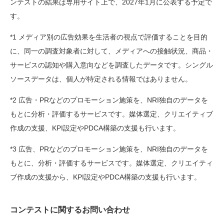
ンテストの結果は専用サイト上で、
2027
年
1
月に公表する予定で
す。
*
1
メディア別の広告効果を生活者の視点で評価することを目的
に、同一の調査対象者に対して、メディアへの接触状況、商品・
サービスの認知や購入意向などを調査したデータです。シングル
ソースデータは、個人が特定される情報ではありません。
*
2
広告・
PR
などのプロモーション施策を、
NRI
独自のデータを
もとに分析・評価するサービスです。媒体選定、クリエイティブ
作成の支援、
KPI
設定や
PDCA
構築の支援も行います。
*3 広告、PRなどのプロモーション施策を、NRI独自のデータを
もとに、分析・評価するサービスです。媒体選定、クリエイティ
ブ作成の支援から、KPI設定やPDCA構築の支援も行います。
コンテストに関するお問い合わせ