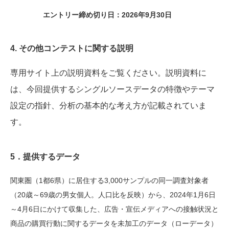
エントリー締め切り日：2026年9月30日
4. その他コンテストに関する説明
専用サイト上の説明資料をご覧ください。説明資料に
は、今回提供するシングルソースデータの特徴やテーマ
設定の指針、分析の基本的な考え方が記載されていま
す。
5．
提供するデータ
関東圏（
1
都
6
県）に居住する
3,000
サンプルの同一調査対象者
（
20
歳～
69
歳の男女個人。人口比を反映）から、
2024
年
1
月
6
日
～
4
月
6
日にかけて収集した、広告・宣伝メディアへの接触状況と
商品の購買行動に関するデータを未加工のデータ（ローデータ）