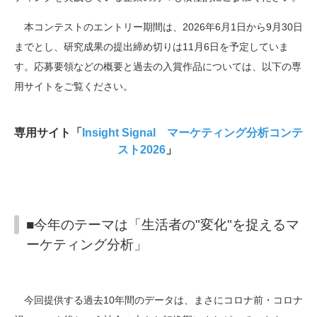
本コンテストのエントリー期間は、
2026
年
6
月
1
日から
9
月
30
日
までとし、研究成果の提出締め切りは
11
月
6
日を予定していま
す。応募要領などの概要と過去の入賞作品については、以下の専
用サイトをご覧ください。
専用サイト「
Insight Signal マーケティング分析コンテ
スト2026
」
■今年のテーマは「生活者の"変化"を捉えるマ
ーケティング分析」
今回提供する過去
10
年間のデータは、まさにコロナ前・コロナ