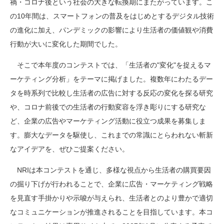
禍・コロナ後という社会の大きな転換期にまたがっています。こ
の
10
年間は、スマートフォンの普及をはじめとするデジタル技術
の進化に加え、パンデミックの影響により生活者の価値観や消費
行動が大いに変化した期間でした。
そこで本年度のコンテストでは、「生活者の"変化"を捉えるマ
ーケティング分析」をテーマに掲げました。複数年にわたるデー
タを時系列で比較し生活者の広告に対する反応の変化を探る研究
や、コロナ前後での生活者の行動変容を浮き彫りにする研究な
ど、企業の広告やマーケティング活動に役立つ成果を募集しま
す。膨大なデータを駆使し、これまでの常識にとらわれない斬新
なアイデアを、ぜひご提案ください。
NRI
は本コンテストを通じ、多様な視点から生活者の購買要因
の掘り下げが行われることで、企業に広告・マーケティング戦略
を見直す手掛かりや示唆が与えられ、生活者とのより豊かで適切
なコミュニケーションが推進されることを目指しています。本コ