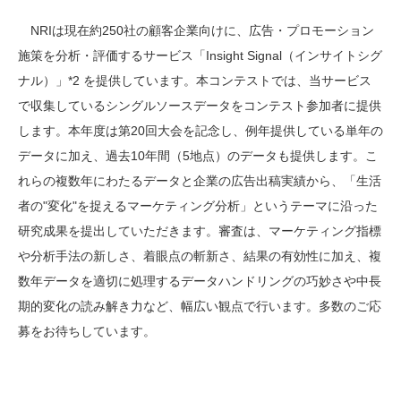
NRI
は現在約
250
社の顧客企業向けに、広告・プロモーション
施策を分析・評価するサービス「
Insight Signal
（インサイトシグ
ナル）」
*2
を提供しています。本コンテストでは、当サービス
で収集しているシングルソースデータをコンテスト参加者に提供
します。本年度は第
20
回大会を記念し、例年提供している単年の
データに加え、過去
10
年間（
5
地点）のデータも提供します。こ
れらの複数年にわたるデータと企業の広告出稿実績から、「生活
者の"変化"を捉えるマーケティング分析」というテーマに沿った
研究成果を提出していただきます。審査は、マーケティング指標
や分析手法の新しさ、着眼点の斬新さ、結果の有効性に加え、複
数年データを適切に処理するデータハンドリングの巧妙さや中長
期的変化の読み解き力など、幅広い観点で行います。多数のご応
募をお待ちしています。