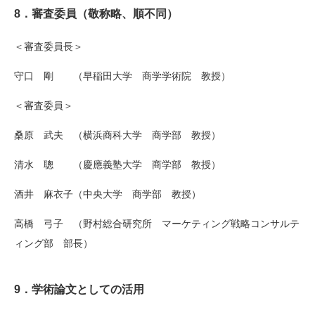
8．審査委員
（敬称略、順不同）
＜審査委員長＞
守口 剛 （早稲田大学
商学学術院
教授）
＜審査委員＞
桑原 武夫 （
横浜商科大学 商学部 教授
）
清水 聰 （慶應義塾大学 商学部 教授）
酒井
麻衣子
（中央大学 商学部 教授）
高橋 弓子
（
野村総合研究所
マーケティング戦略コンサルテ
ィング部 部長
）
9．学術論文としての活用