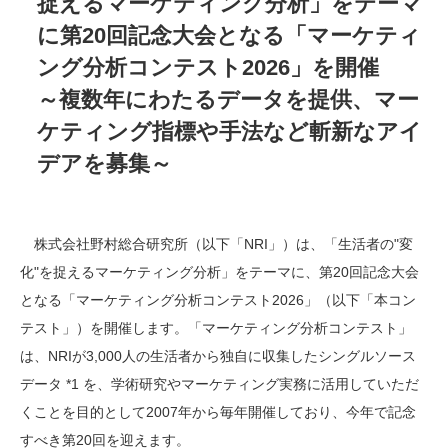
捉えるマーケティング分析」をテーマ
に第20回記念大会となる「マーケティ
ング分析コンテスト2026」を開催
～複数年にわたるデータを提供、マー
ケティング指標や手法など斬新なアイ
デアを募集～
株式会社野村総合研究所（以下「
NRI
」）は、「生活者の"変
化"を捉えるマーケティング分析」をテーマに、第
20
回記念大会
となる「マーケティング分析コンテスト
2026
」（以下「本コン
テスト」）を開催します。「マーケティング分析コンテスト」
は、
NRI
が
3,000
人の生活者から独自に収集したシングルソース
データ
*1
を、学術研究やマーケティング実務に活用していただ
くことを目的として
2007
年から毎年開催しており、今年で記念
すべき第
20
回を迎えます。