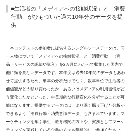
■生活者の「メディアへの接触状況」と「消費
行動」がひもづいた過去
10
年分のデータを提
供
本コンテストの参加者に提供するシングルソースデータは、同
一人物について「メディアへの接触状況」と「消費行動」（商
品・サービスの認知や購入）を
2
カ月にわたって収集した国内で
他に類を見ないデータです。本年度は過去
10
年間のデータもあわ
せて提供するため、単年の分析だけでなく、数年単位で生活者の
価値観がどう移り変わったか、あるいはメディアの利用習慣がど
う変化したかといった、中長期的な行動変化を分析することが可
能になります。提供するデータには、より深く掘り下げた分析が
できるよう「消費行動・消費意識データ」も含まれています。マ
ーケティングを学ぶ学生・教育機関の方々や、実務としてマーケ
ティングを実践している企業の方々も積極的にご参加ください。