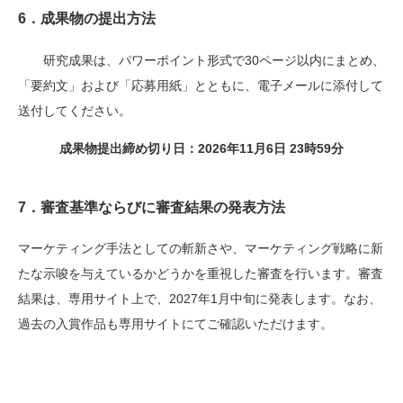
6．
成果物の提出方法
研究成果は、パワーポイント形式で
30
ページ以内にまとめ、
「要約文」および「応募用紙」とともに、電子メールに添付して
送付してください。
成果物提出締め切り日：2026年11月6日
23
時
59
分
7．審査基準ならびに審査結果の発表方法
マーケティング手法としての斬新さや、マーケティング戦略に新
たな示唆を与えているかどうかを重視した審査を行います。審査
結果は、専用サイト上で、2027年1月中旬に発表します。なお、
過去の入賞作品も専用サイトにてご確認いただけます。