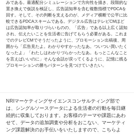
みである。最適配分シミュレーションで方向性を描き、段階的な
置き換えで仮説を検証し、広告認知率を含む複数指標でPDCAを
回す。そして、その判断を支えるのが、メディア横断で公平に比
較できるPDCAスキームである。デジタル広告はテレビCMほど
は広告認知率が取りづらいものの、「広告」である以上広く認知
され、伝えたいことを生活者に告げてもらう必要がある。これま
でのテレビCMでそうだったように、プロモーション出稿後、周
囲から「広告見たよ。わかりやすかったなあ。ついつい買いたく
なったよ」「わたしはわかりづらかったなあ。もっとこんなこと
を言えばいいのに」そんな会話が戻ってくるように、記憶に残る
プロモーションの勝ちパターンを見つけていきたい。
NRIマーケティングサイエンスコンサルティング部で
は、シングルソースデータによる生活者の行動を毎日継
続的に収集しております。お客様のテーマや課題にあわ
せて、データの追加調査や分析をおこない、マーケティ
ング課題解決のお手伝いをいたしますので、
こちら
よ