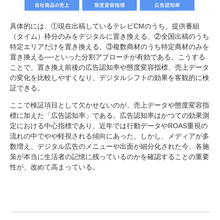
具体的には、①現在出稿しているテレビCMのうち、提供番組
（タイム）枠分のみをデジタルに置き換える、②全国出稿のうち
特定エリアだけを置き換える、③複数商材のうち特定商材のみを
置き換える──といった分割アプローチが有効である。こうする
ことで、置き換え前後の広告認知率や態度変容指標、売上データ
の変化を比較しやすくなり、デジタルシフトの効果を客観的に検
証できる。
ここで検証項目として欠かせないのが、売上データや態度変容指
標に加えた「広告認知率」である。広告認知率はかつての効果測
定における中心指標であり、近年では行動データやROAS重視の
流れの中でやや軽視される傾向にあった。しかし、メディアが多
数増え、デジタル広告のメニューや出面が細分化された今、各施
策が本当に生活者の記憶に残っているのかを確認することの重要
性が、改めて高まっている。