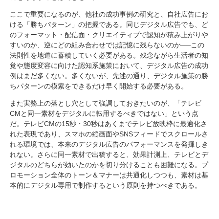
ここで重要になるのが、他社の成功事例の研究と、自社広告にお
ける「勝ちパターン」の把握である。同じデジタル広告でも、ど
のフォーマット・配信面・クリエイティブで認知が積み上がりや
すいのか、逆にどの組み合わせでは記憶に残らないのか──この
法則性を地道に蓄積していく必要がある。残念ながら生活者の知
覚や態度変容に向けた認知系施策において、デジタル広告の成功
例はまだ多くない。多くないが、先述の通り、デジタル施策の勝
ちパターンの模索をできるだけ早く開始する必要がある。
また実務上の落とし穴として強調しておきたいのが、「テレビ
CMと同一素材をデジタルに転用するべきではない」という点
だ。テレビCMの15秒・30秒はあくまでテレビ放映枠に最適化さ
れた表現であり、スマホの縦画面やSNSフィードでスクロールさ
れる環境では、本来のデジタル広告のパフォーマンスを発揮しき
れない。さらに同一素材で出稿すると、効果計測上、テレビとデ
ジタルのどちらが効いたのかを切り分けることも困難になる。プ
ロモーション全体のトーン＆マナーは共通化しつつも、素材は基
本的にデジタル専用で制作するという原則を持つべきである。