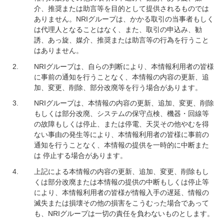
介、推奨または助言等を目的として提供されるものでは
ありません。NRIグループは、かかる取引の当事者もしく
は代理人となることはなく、また、取引の申込み、勧
誘、あっ旋、媒介、推奨または助言等の行為を行うこと
はありません。
NRIグループは、自らの判断により、本情報利用者の皆様
に事前の通知を行うことなく、本情報の内容の更新、追
加、変更、削除、部分改廃等を行う場合があります。
NRIグループは、本情報の内容の更新、追加、変更、削除
もしくは部分改廃、システムの保守点検、機器・回線等
の故障もしくは停止、または停電、天災その他やむを得
ない事由の発生等により、本情報利用者の皆様に事前の
通知を行うことなく、本情報の提供を一時的に中断また
は 停止する場合があります。
上記による本情報の内容の更新、追加、変更、削除もし
くは部分改廃または本情報の提供の中断もしくは停止等
により、本情報利用者の皆様が情報入手の遅延、情報の
滅失または損壊その他の損害をこうむった場合であって
も、NRIグループは一切の責任を負わないものとします。