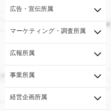
広告・宣伝所属
広告宣伝部門では、広告戦略の立案時に検討資料とする
マーケティング・調査所属
ことはもちろん、出稿媒体の選定や出稿方式、配分検討
などの「出稿戦略」、クリエイティブ素材の評価、タレ
マーケティング・調査部門では、市況（現況、将来予
ント評価やメッセージ別伝達度合いの測定といった「ク
広報所属
測）把握から生活者ニーズの把握といったリサーチに関
リエイティブ制作の評価」まで、幅広く活用できます。
する業務から、商品ブランド調査や企業イメージ調査と
また、広告出稿の目標である、商品認知の獲得やイメー
広報部門では、純粋な広報活動における浸透度合い、
いった自社商品やプロダクトの定点調査などの基礎デー
事業所属
ジの印象付け、購入意向や利用意向の把握、実購買への
CSR活動、IR活動の認知が企業イメージにどのようにど
タ収集としても活用できます。
影響などを正確に測定し、成功要因、失敗要因を具体的
のように影響しているのかなどを調査、定点での把握に
また、データを取りまとめる役割を果たすべく、事業部
事業部門では、トータルでのブランドマネージメントと
に把握できます。こうして得られた知見を次回の戦略立
活用できます。
経営企画所属
門からの調査依頼への対応、社内でのアカウンタビリテ
いう側面で活用できます。
案へ繋げることで、PDCAサイクルの構築にも利用でき
また、最近、純広告と並んで重要な役割を担う“戦略
ィへの支援、指標の統一、KPI設定などでも利用できま
ます。
マーケティングの4Pを収集し、戦略を立案していただく