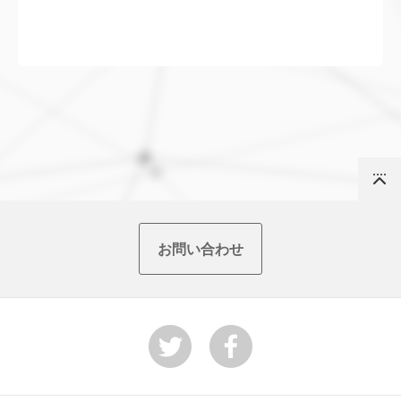
PR”については、広告と同じように評価をしていただく
経営企画部門では、主として予算関連の検討時に活用で
す。
ため、広告効果であるプロモーションの指標はもちろ
さらには、出稿状況（アクチュアル）の確認、広告会社
ことが可能です。
きます。
さらに、新商品開発のための事業部門へのデータ提供、
ん、商品調査、チャネル評価、価格評価といったブラン
へのオリエンテーションや提案内容評価、社内への説明
さらに、社内での企業メッセージの浸透度合いや消費者
広告宣伝費のROI算定については、メディア毎の効率性
詳細のターゲティング分析など、より戦略的な領域への
ドの概観を時系列・競合を含め一元管理する際に、効果
資料、予算策定のための妥当性判断資料など、幅広い領
以外のステークホルダー調査。さらに、リスクマネジメ
の把握はもちろん、企業業績や売上との連動など詳細分
適用も可能です。
を発揮します。
域にも活用できます。
ントでの利用など、これまで評価することが難しかった
析にも利用できます。また、経営層への報告などの場面
また、マーケティングだけでなく、販売促進といった営
領域でも活用できます。
でも効果を発揮します。
業施策との費用配分の調整や新商品、フランカー商品の
また、事業ポートフォリオを考慮し、ブランド間を越え
Top
開発仮説立案、実開発、商品レビュー、上市後予測、顧
た予算配分の策定や、広告宣伝費以外に、販売促進やチ
客満足度調査によるリニューアル、など幅広い領域にも
お問い合わせ
ャネル対策などの営業活動費を加えた予算マネジメント
適用が可能です。
にも有効です。