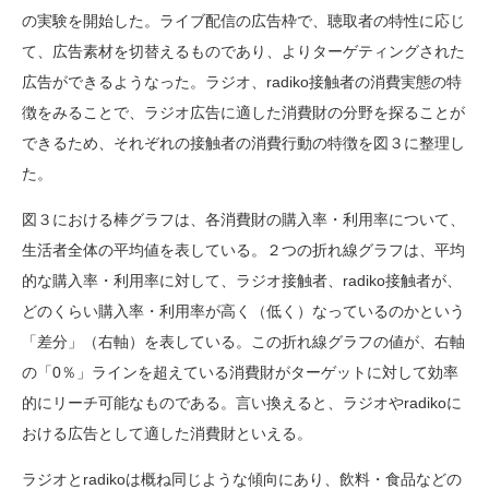
の実験を開始した。ライブ配信の広告枠で、聴取者の特性に応じ
て、広告素材を切替えるものであり、よりターゲティングされた
広告ができるようなった。ラジオ、radiko接触者の消費実態の特
徴をみることで、ラジオ広告に適した消費財の分野を探ることが
できるため、それぞれの接触者の消費行動の特徴を図３に整理し
た。
図３における棒グラフは、各消費財の購入率・利用率について、
生活者全体の平均値を表している。２つの折れ線グラフは、平均
的な購入率・利用率に対して、ラジオ接触者、radiko接触者が、
どのくらい購入率・利用率が高く（低く）なっているのかという
「差分」（右軸）を表している。この折れ線グラフの値が、右軸
の「0％」ラインを超えている消費財がターゲットに対して効率
的にリーチ可能なものである。言い換えると、ラジオやradikoに
おける広告として適した消費財といえる。
ラジオとradikoは概ね同じような傾向にあり、飲料・食品などの