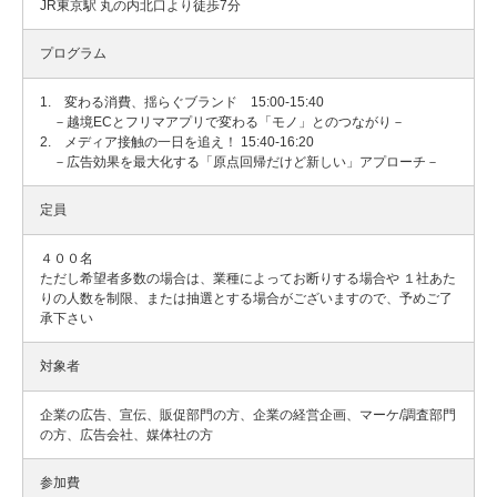
JR東京駅 丸の内北口より徒歩7分
プログラム
1. 変わる消費、揺らぐブランド 15:00-15:40
－越境ECとフリマアプリで変わる「モノ」とのつながり－
2. メディア接触の一日を追え！ 15:40-16:20
－広告効果を最大化する「原点回帰だけど新しい」アプローチ－
定員
４００名
ただし希望者多数の場合は、業種によってお断りする場合や １社あた
りの人数を制限、または抽選とする場合がございますので、予めご了
承下さい
対象者
企業の広告、宣伝、販促部門の方、企業の経営企画、マーケ/調査部門
の方、広告会社、媒体社の方
参加費