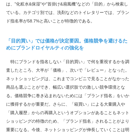
は、
"
化粧水
&
保湿
"
や
"
首掛け
&
扇風機
"
などの「目的」から検索し
ている。カテゴリ別では、洗剤などのトイレタリーでは、ブラン
ド指名率が
58.7%
と高いことが特徴的である。
「目的買い」では価格が決定要因。価格競争を避けるた
めにブランドロイヤルティの強化を
特にブランドを指名しない「目的買い」で何を重視するかを調
査したところ、大半が「価格」、次いで「レビュー」となった。
ネットショッピングは
、これ
までコンビニで見
ることがなかった
商品
も選ぶ
ことが
でき、
幅広い選択肢での激しい競争環境
と
な
る。価格
競争に巻き込まれないためには「ブランド指名」をいか
に獲得するかが重要だ。さらに
、「箱買い
」による大量購入や
「購入
履歴」から
の
再購入と
いうオプションがあること
もネット
ショッピングの特徴のため、「ブランド指名」されることがより
重要になる。今後、ネットショッピングが伸長していくことは明