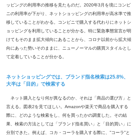
ッピングの利用率の推移を見たものだ。
2020
年
3
月を境にコンビ
ニの利用率が下がり、ネットショッピングの利用率が高水準で推
移していることがわかる。コンビニで購入する代わりにネットシ
ョッピングを利用していることが分かる。特に緊急事態宣言が明
けてもそのまま拡大傾向にあることから、コロナ以前から拡大傾
向にあった勢いそのままに、ニューノーマルの購買スタイルとし
て定着していることが分かる。
ネットショッピングでは、ブランド指名検索は25.8%、
大半は「目的」で検索する
ネット購入となり何が異なるのか、それは「商品の選び方」と
言える。図表
2
を見てほしい。
Amazon
や楽天で商品を購入する
際に、どのような検索をし、何を買ったかの調査した。その結
果、検索の方法としては「ブランド指名買い」と「目的買い」に
分別できた。例えば、コカ・コーラを購入する際に、
"
コーラ
"
と