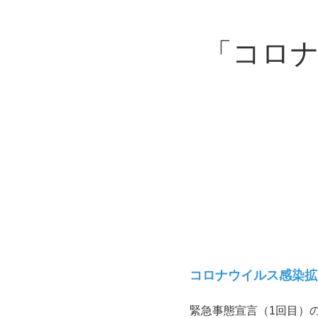
「コロ
コロナウイルス感染拡
緊急事態宣言（
1
回目）