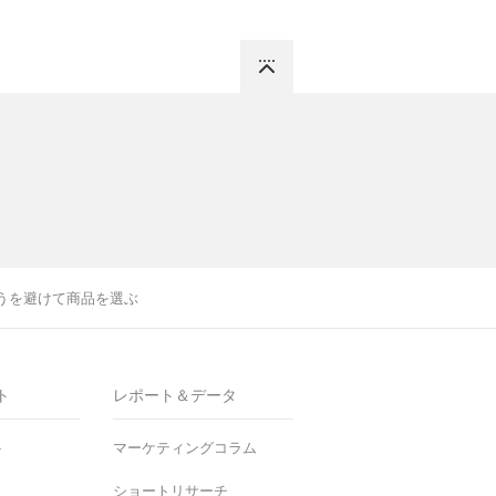
Top
うを避けて商品を選ぶ
ト
レポート＆データ
ト
マーケティングコラム
ショートリサーチ