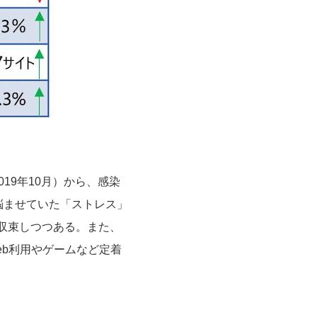
味
019
年
10
月）から、感染
悩ませていた「ストレス」
収束しつつある。また、
eb
利用やゲームなど定着