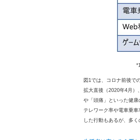
*
図
1
では、コロナ前後で
拡大直後（
2020
年
4
月）
や「頭痛」といった健康
テレワーク率や電車乗車
した行動もあるが、多く