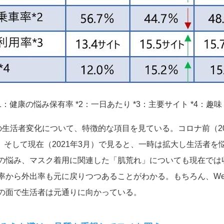
1
：健康の悩み保有率
*2
：一日あたり
*3
：主要サイト
*4
：趣
の生活者変化について、特徴的な項目を見ている。コロナ前（
2
、そして現在（
2021
年
3
月）で見ると、一時は拡大し生活者を
の悩み、マスク着用に関連した「肌荒れ」についても現在では
率から外出率も元に戻りつつあることがわかる。もちろん、
W
の面で生活者は元通りに向かっている。