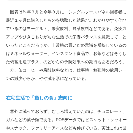
図表は昨年３月と今年３月に、シングルソースパネル回答者に
最近１ヶ月に購入したものを聴取した結果だ。わかりやすく伸び
ているのはヨーグルト、果実飲料、野菜飲料などである。免疫力
アップやひきこもりがちな生活での栄養バランスを意識して、と
いったところだろうか。非常時の買いだめ意識を反映しているの
はミネラルウォーター、インスタント食品で、お茶などはそうし
た備蓄用途プラス、のどからの予防効果への期待もあるだろう。
一方、缶コーヒーや炭酸飲料などは、仕事時・勉強時の飲用シー
ンの減少からか、やや減る形になっている。
在宅生活で「癒しの食」志向に
意外に
減っておらず、むしろ増えていたのは、チョコレート、
ガムなどの菓子類である。
POS
データではビスケット・クッキー
やスナック、ファミリーアイスなども伸びている。実はこれは世