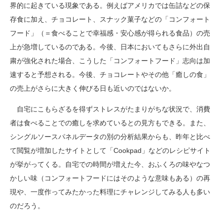
界的に起きている現象である。例えばアメリカでは缶詰などの
保
存食に
加え、チョコレート、スナック菓子などの「コンフォート
フード」（＝食べることで幸福感・安心感が得られる食品）の売
上が急増しているのである。今後、日本においてもさらに外出自
粛が強化された場合、こうした「コンフォートフード」志向は加
速すると予想される
。今後、チョコレートやその他「癒しの食」
の売上がさらに大きく伸びる日も近い
のではないか。
自宅に
こもらざるを得ずストレス
がたまりがちな状況で、消費
者は食べることでの癒しを求めているとの見方もできる
。また、
シングルソースパネルデータの別の分析結果から
も、昨年と比べ
て閲覧が増加した
サイトとして「
Cookpad
」などのレシピサイト
が挙がってくる。自宅での時間が増えた今、おふくろの味やなつ
かしい
味（コンフォートフードにはそのような意味もある）の
再
現や、一度作ってみたかった料理にチャレンジ
してみる
人も多い
のだろう。