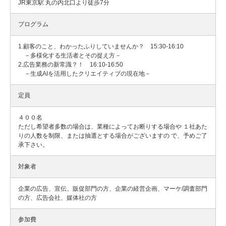
JR東京駅 丸の内北口より徒歩7分
プログラム
1.顧客のこと、わかったふりしていませんか？ 15:30-16:10
－多様化する生活者とその捉え方－
2.広告業務の新常識？！ 16:10-16:50
－生成AIを活用したクリエイティブの現在地－
定員
４００名
ただし希望者多数の場合は、業種によってお断りする場合や １社あた
りの人数を制限、または抽選とする場合がございますの で、予めご了
承下さい。
対象者
企業の広告、宣伝、販促部門の方、企業の経営企画、マーケ/調査部門
の方、広告会社、媒体社の方
参加費