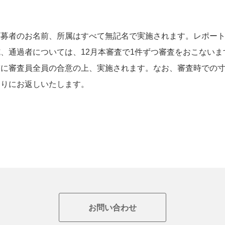
応募者のお名前、所属はすべて無記名で実施されます。レポー
施、通過者については
、
12
月本
審査
で
1
件
ずつ審査をおこないま
前に審査員全員の合意の上、実施されます。なお、審査時での
とりにお返しいたします。
お問い合わせ